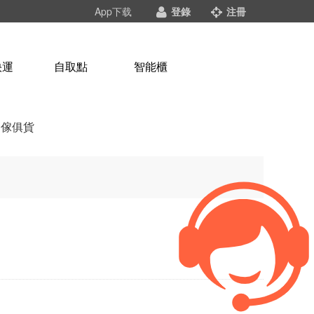
App下载
登錄
注冊
快運
自取點
智能櫃
傢俱貨