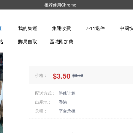
推荐使用Chrome
頁
我的集運
集運收費
7-11退件
中國
站
郵局自取
區域附加費
$3.50
价格：
$3.50
配送方式：
路线计算
出產地：
香港
关税：
平台承担