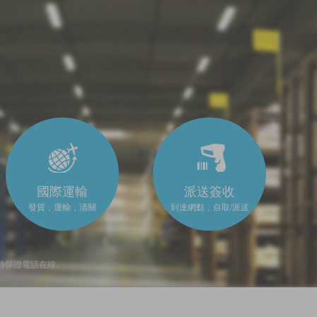
國際運輸
派送簽收
發貨，運輸，清關
到達網點，自取/派送
時保證電話在線。