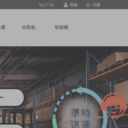
App下载
登錄
注冊
快運
自取點
智能櫃
