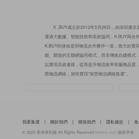
K .BUY成立於2012年5月28日，由深
通過大數據、智能技術和高效協同，K.BUY與
K.BUY的使命是與物流合作夥伴一道，致力於實
能、開放的互聯網協同模式，而非傳統自建模式，
以實現高效連接，從而提升物流效率和服務品質，降
慧物流網絡，加快實現“智慧物流網絡集運”。
我要集運
|
關於我們
|
聯係我們
|
隱私條款
|
免
© 2023 香港便利購 All Rights Reserved
kkebuy.com
版权所有