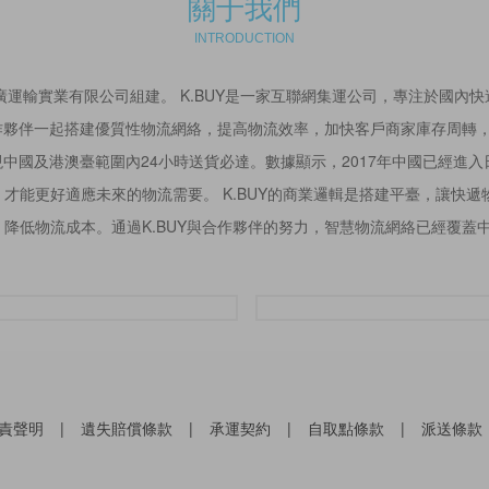
關于我們
INTRODUCTION
圳康京廣運輸實業有限公司組建。 K.BUY是一家互聯網集運公司，專注於國內
合作夥伴一起搭建優質性物流網絡，提高物流效率，加快客戶商家庫存周轉
現中國及港澳臺範圍內24小時送貨必達。數據顯示，2017年中國已經進
才能更好適應未來的物流需要。 K.BUY的商業邏輯是搭建平臺，讓快
低物流成本。通過K.BUY與合作夥伴的努力，智慧物流網絡已經覆蓋中國
責聲明
|
遺失賠償條款
|
承運契約
|
自取點條款
|
派送條款