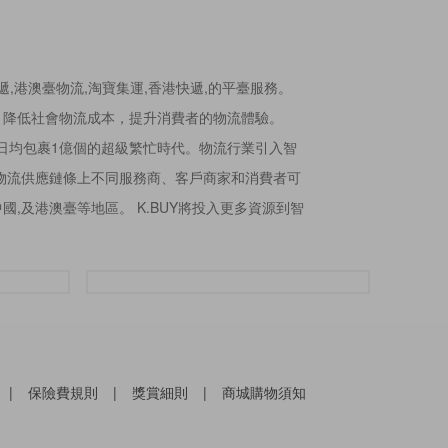
快遞,港澳臺物流,淘寶集運,香港快遞,的平臺服務。
，降低社會物流成本，提升消費者的物流體驗。
入日均包裹1億個的超級繁忙時代。物流行業引入智
遞物流供應鏈條上不同服務商、客戶商家和消費者可
,及港澳臺等地區。 K.BUY將投入更多資源到智
|
保險費規則
|
獎賞細則
|
商城購物須知