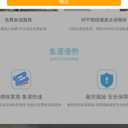
免費倉儲服務
特平體積優惠全港獨有
屬個人倉櫃 90天超長免費倉儲
大陸往香港集運，體積/6000比其他集運
集運優勢
OUR ADVANTAGE
價格實惠 集運快速
嚴控風險 安全保
派送區域收取費用 包裹信息實時追蹤查詢
嚴格把控集運風險 保障運輸過程安全順