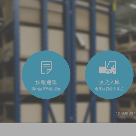
預報運單
收貨入庫
購物後寄到集運倉
倉庫收貨錄入系統
*各地集運