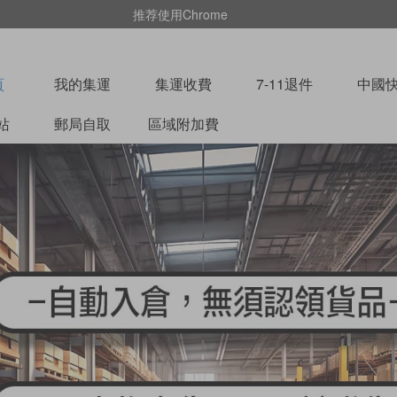
推荐使用Chrome
頁
我的集運
集運收費
7-11退件
中國
站
郵局自取
區域附加費