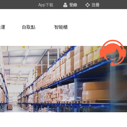
App下载
登錄
注冊
快運
自取點
智能櫃