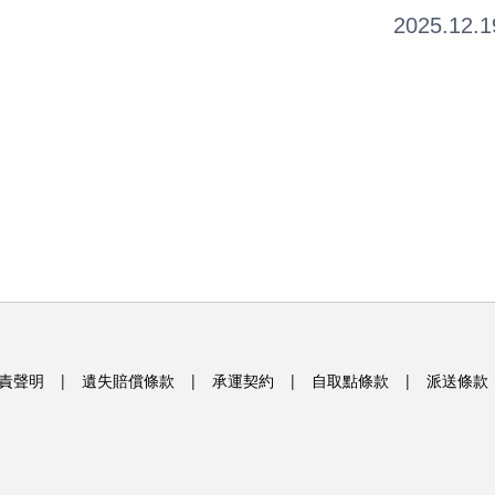
                                                               2025.12.
責聲明
|
遺失賠償條款
|
承運契約
|
自取點條款
|
派送條款