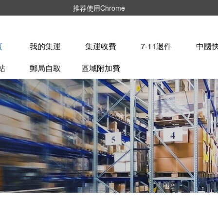
推荐使用Chrome
頁
我的集運
集運收費
7-11退件
中國
站
郵局自取
區域附加費